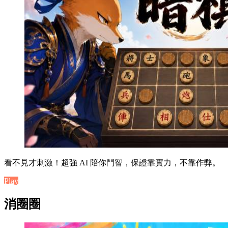
看不見才刺激！超強 AI 陪你鬥智，保證靠實力，不靠作弊。
Play
消圈圈