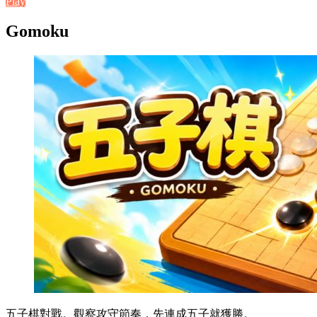
Play
Gomoku
五子棋對戰。觀察攻守節奏，先連成五子就獲勝。